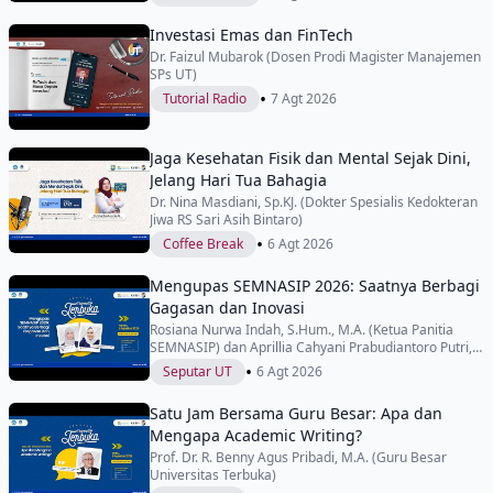
Investasi Emas dan FinTech
Dr. Faizul Mubarok (Dosen Prodi Magister Manajemen
SPs UT)
•
Tutorial Radio
7 Agt 2026
Jaga Kesehatan Fisik dan Mental Sejak Dini,
Jelang Hari Tua Bahagia
Dr. Nina Masdiani, Sp.KJ. (Dokter Spesialis Kedokteran
Jiwa RS Sari Asih Bintaro)
•
Coffee Break
6 Agt 2026
Mengupas SEMNASIP 2026: Saatnya Berbagi
Gagasan dan Inovasi
Rosiana Nurwa Indah, S.Hum., M.A. (Ketua Panitia
SEMNASIP) dan Aprillia Cahyani Prabudiantoro Putri,
S.Sos., M.Si. (Wakil Ketua Panitia SEMNASIP)
•
Seputar UT
6 Agt 2026
Satu Jam Bersama Guru Besar: Apa dan
Mengapa Academic Writing?
Prof. Dr. R. Benny Agus Pribadi, M.A. (Guru Besar
Universitas Terbuka)