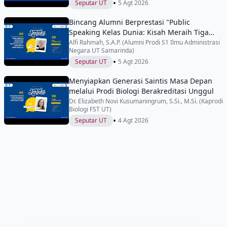
•
Seputar UT
5 Agt 2026
Bincang Alumni Berprestasi "Public
Speaking Kelas Dunia: Kisah Meraih Tiga
Penghargaan Internasional di IYEN
Alfi Rahmah, S.A.P. (Alumni Prodi S1 Ilmu Administrasi
Negara UT Samarinda)
Malaysia"
•
Seputar UT
5 Agt 2026
Menyiapkan Generasi Saintis Masa Depan
melalui Prodi Biologi Berakreditasi Unggul
Dr. Elizabeth Novi Kusumaningrum, S.Si., M.Si. (Kaprodi
Biologi FST UT)
•
Seputar UT
4 Agt 2026