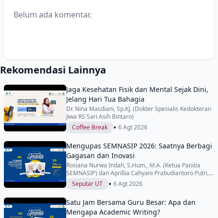
Belum ada komentar.
Rekomendasi Lainnya
Jaga Kesehatan Fisik dan Mental Sejak Dini,
Jelang Hari Tua Bahagia
Dr. Nina Masdiani, Sp.KJ. (Dokter Spesialis Kedokteran
Jiwa RS Sari Asih Bintaro)
•
Coffee Break
6 Agt 2026
Mengupas SEMNASIP 2026: Saatnya Berbagi
Gagasan dan Inovasi
Rosiana Nurwa Indah, S.Hum., M.A. (Ketua Panitia
SEMNASIP) dan Aprillia Cahyani Prabudiantoro Putri,
S.Sos., M.Si. (Wakil Ketua Panitia SEMNASIP)
•
Seputar UT
6 Agt 2026
Satu Jam Bersama Guru Besar: Apa dan
Mengapa Academic Writing?