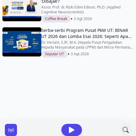
‘Dibajak’?
Assoc Prof. dr. Rizki Edmi Edison, Ph.D. (Applied
Cognitive Neuroscientist)
•
Coffee Break
3 Agt 2026
Serba-serbi Program Pusat PkM UT: BINAR
UT 2026 dan Lomba Esai 2026: Seperti Apa
Keseruannya?
Dr. Heriani, S.IP., M.A. (Kepala Pusat Pengabdian
Kepada Masyarakat pada LPPM) dan Mirza Permana,
S.T., M.Si. (Manajer Pemberdayaan Masyarakat dan
•
Seputar UT
3 Agt 2026
Program Sertifikat pada Pusat Pengabdian Kepada
Masyarakat)