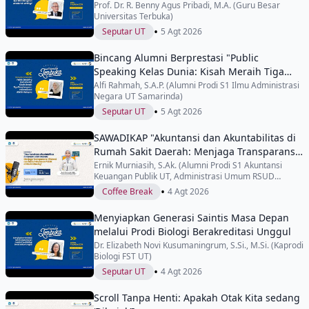
Prof. Dr. R. Benny Agus Pribadi, M.A. (Guru Besar
Universitas Terbuka)
•
Seputar UT
5 Agt 2026
Bincang Alumni Berprestasi "Public
Speaking Kelas Dunia: Kisah Meraih Tiga
Penghargaan Internasional di IYEN
Alfi Rahmah, S.A.P. (Alumni Prodi S1 Ilmu Administrasi
Negara UT Samarinda)
Malaysia"
•
Seputar UT
5 Agt 2026
SAWADIKAP "Akuntansi dan Akuntabilitas di
Rumah Sakit Daerah: Menjaga Transparansi,
Efisiensi, dan Mutu Pelayanan Publik di
Ernik Murniasih, S.Ak. (Alumni Prodi S1 Akuntansi
Keuangan Publik UT, Administrasi Umum RSUD
RSUD Cilincing"
Cilincing)
•
Coffee Break
4 Agt 2026
Menyiapkan Generasi Saintis Masa Depan
melalui Prodi Biologi Berakreditasi Unggul
Dr. Elizabeth Novi Kusumaningrum, S.Si., M.Si. (Kaprodi
Biologi FST UT)
•
Seputar UT
4 Agt 2026
Scroll Tanpa Henti: Apakah Otak Kita sedang