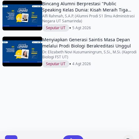
Bincang Alumni Berprestasi "Public
Speaking Kelas Dunia: Kisah Meraih Tiga
Penghargaan Internasional di IYEN
Alfi Rahmah, S.A.P. (Alumni Prodi S1 Ilmu Administrasi
Negara UT Samarinda)
Malaysia"
•
Seputar UT
5 Agt 2026
Menyiapkan Generasi Saintis Masa Depan
melalui Prodi Biologi Berakreditasi Unggul
Dr. Elizabeth Novi Kusumaningrum, S.Si., M.Si. (Kaprodi
Biologi FST UT)
•
Seputar UT
4 Agt 2026