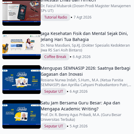
Dr. Faizul Mubarok (Dosen Prodi Magister Manajemen
SPs UT)
•
Tutorial Radio
7 Agt 2026
Jaga Kesehatan Fisik dan Mental Sejak Dini,
Jelang Hari Tua Bahagia
Dr. Nina Masdiani, Sp.KJ. (Dokter Spesialis Kedokteran
Jiwa RS Sari Asih Bintaro)
•
Coffee Break
6 Agt 2026
Mengupas SEMNASIP 2026: Saatnya Berbagi
Gagasan dan Inovasi
Rosiana Nurwa Indah, S.Hum., M.A. (Ketua Panitia
SEMNASIP) dan Aprillia Cahyani Prabudiantoro Putri,
S.Sos., M.Si. (Wakil Ketua Panitia SEMNASIP)
•
Seputar UT
6 Agt 2026
Satu Jam Bersama Guru Besar: Apa dan
Mengapa Academic Writing?
Prof. Dr. R. Benny Agus Pribadi, M.A. (Guru Besar
Universitas Terbuka)
•
Seputar UT
5 Agt 2026