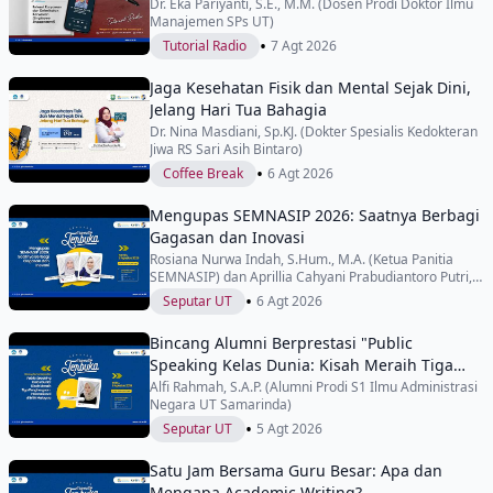
Dr. Eka Pariyanti, S.E., M.M. (Dosen Prodi Doktor Ilmu
Manajemen SPs UT)
•
Tutorial Radio
7 Agt 2026
Jaga Kesehatan Fisik dan Mental Sejak Dini,
Jelang Hari Tua Bahagia
Dr. Nina Masdiani, Sp.KJ. (Dokter Spesialis Kedokteran
Jiwa RS Sari Asih Bintaro)
•
Coffee Break
6 Agt 2026
Mengupas SEMNASIP 2026: Saatnya Berbagi
Gagasan dan Inovasi
Rosiana Nurwa Indah, S.Hum., M.A. (Ketua Panitia
SEMNASIP) dan Aprillia Cahyani Prabudiantoro Putri,
S.Sos., M.Si. (Wakil Ketua Panitia SEMNASIP)
•
Seputar UT
6 Agt 2026
Bincang Alumni Berprestasi "Public
Speaking Kelas Dunia: Kisah Meraih Tiga
Penghargaan Internasional di IYEN
Alfi Rahmah, S.A.P. (Alumni Prodi S1 Ilmu Administrasi
Negara UT Samarinda)
Malaysia"
•
Seputar UT
5 Agt 2026
Satu Jam Bersama Guru Besar: Apa dan
Mengapa Academic Writing?