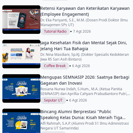
Retensi Karyawan dan Keterikatan Karyawan
(Employee Engagement)
Dr. Eka Pariyanti, S.E., M.M. (Dosen Prodi Doktor Ilmu
Manajemen SPs UT)
•
Tutorial Radio
7 Agt 2026
Jaga Kesehatan Fisik dan Mental Sejak Dini,
Jelang Hari Tua Bahagia
Dr. Nina Masdiani, Sp.KJ. (Dokter Spesialis Kedokteran
Jiwa RS Sari Asih Bintaro)
•
Coffee Break
6 Agt 2026
Mengupas SEMNASIP 2026: Saatnya Berbagi
Gagasan dan Inovasi
Rosiana Nurwa Indah, S.Hum., M.A. (Ketua Panitia
SEMNASIP) dan Aprillia Cahyani Prabudiantoro Putri,
S.Sos., M.Si. (Wakil Ketua Panitia SEMNASIP)
•
Seputar UT
6 Agt 2026
Bincang Alumni Berprestasi "Public
Speaking Kelas Dunia: Kisah Meraih Tiga
Penghargaan Internasional di IYEN
Alfi Rahmah, S.A.P. (Alumni Prodi S1 Ilmu Administrasi
Negara UT Samarinda)
Malaysia"