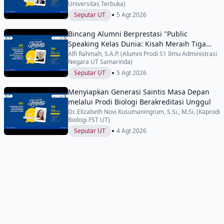
Universitas Terbuka)
•
Seputar UT
5 Agt 2026
Bincang Alumni Berprestasi "Public
Speaking Kelas Dunia: Kisah Meraih Tiga
Penghargaan Internasional di IYEN
Alfi Rahmah, S.A.P. (Alumni Prodi S1 Ilmu Administrasi
Negara UT Samarinda)
Malaysia"
•
Seputar UT
5 Agt 2026
Menyiapkan Generasi Saintis Masa Depan
melalui Prodi Biologi Berakreditasi Unggul
Dr. Elizabeth Novi Kusumaningrum, S.Si., M.Si. (Kaprodi
Biologi FST UT)
•
Seputar UT
4 Agt 2026