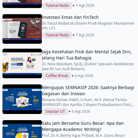
•
Tutorial Radio
7 Agt 2026
Investasi Emas dan FinTech
Dr. Faizul Mubarok (Dosen Prodi Magister Manajemen
SPs UT)
•
Tutorial Radio
7 Agt 2026
Jaga Kesehatan Fisik dan Mental Sejak Dini,
Jelang Hari Tua Bahagia
Dr. Nina Masdiani, Sp.KJ. (Dokter Spesialis Kedokteran
Jiwa RS Sari Asih Bintaro)
•
Coffee Break
6 Agt 2026
Mengupas SEMNASIP 2026: Saatnya Berbagi
Gagasan dan Inovasi
Rosiana Nurwa Indah, S.Hum., M.A. (Ketua Panitia
SEMNASIP) dan Aprillia Cahyani Prabudiantoro Putri,
S.Sos., M.Si. (Wakil Ketua Panitia SEMNASIP)
•
Seputar UT
6 Agt 2026
Satu Jam Bersama Guru Besar: Apa dan
Mengapa Academic Writing?
Prof. Dr. R. Benny Agus Pribadi, M.A. (Guru Besar