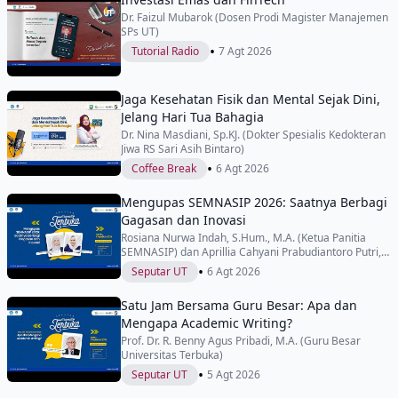
Dr. Faizul Mubarok (Dosen Prodi Magister Manajemen
SPs UT)
•
Tutorial Radio
7 Agt 2026
Jaga Kesehatan Fisik dan Mental Sejak Dini,
Jelang Hari Tua Bahagia
Dr. Nina Masdiani, Sp.KJ. (Dokter Spesialis Kedokteran
Jiwa RS Sari Asih Bintaro)
•
Coffee Break
6 Agt 2026
Mengupas SEMNASIP 2026: Saatnya Berbagi
Gagasan dan Inovasi
Rosiana Nurwa Indah, S.Hum., M.A. (Ketua Panitia
SEMNASIP) dan Aprillia Cahyani Prabudiantoro Putri,
S.Sos., M.Si. (Wakil Ketua Panitia SEMNASIP)
•
Seputar UT
6 Agt 2026
Satu Jam Bersama Guru Besar: Apa dan
Mengapa Academic Writing?
Prof. Dr. R. Benny Agus Pribadi, M.A. (Guru Besar
Universitas Terbuka)
•
Seputar UT
5 Agt 2026