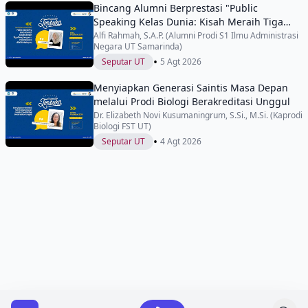
Bincang Alumni Berprestasi "Public
Speaking Kelas Dunia: Kisah Meraih Tiga
Penghargaan Internasional di IYEN
Alfi Rahmah, S.A.P. (Alumni Prodi S1 Ilmu Administrasi
Negara UT Samarinda)
Malaysia"
•
Seputar UT
5 Agt 2026
Menyiapkan Generasi Saintis Masa Depan
melalui Prodi Biologi Berakreditasi Unggul
Dr. Elizabeth Novi Kusumaningrum, S.Si., M.Si. (Kaprodi
Biologi FST UT)
•
Seputar UT
4 Agt 2026