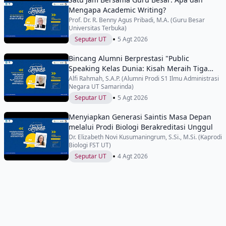
Mengapa Academic Writing?
Prof. Dr. R. Benny Agus Pribadi, M.A. (Guru Besar
Universitas Terbuka)
•
Seputar UT
5 Agt 2026
Bincang Alumni Berprestasi "Public
Speaking Kelas Dunia: Kisah Meraih Tiga
Penghargaan Internasional di IYEN
Alfi Rahmah, S.A.P. (Alumni Prodi S1 Ilmu Administrasi
Negara UT Samarinda)
Malaysia"
•
Seputar UT
5 Agt 2026
Menyiapkan Generasi Saintis Masa Depan
melalui Prodi Biologi Berakreditasi Unggul
Dr. Elizabeth Novi Kusumaningrum, S.Si., M.Si. (Kaprodi
Biologi FST UT)
•
Seputar UT
4 Agt 2026