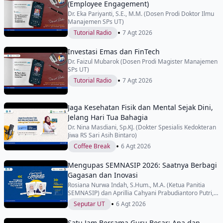
(Employee Engagement)
Dr. Eka Pariyanti, S.E., M.M. (Dosen Prodi Doktor Ilmu
Manajemen SPs UT)
•
Tutorial Radio
7 Agt 2026
Investasi Emas dan FinTech
Dr. Faizul Mubarok (Dosen Prodi Magister Manajemen
SPs UT)
•
Tutorial Radio
7 Agt 2026
Jaga Kesehatan Fisik dan Mental Sejak Dini,
Jelang Hari Tua Bahagia
Dr. Nina Masdiani, Sp.KJ. (Dokter Spesialis Kedokteran
Jiwa RS Sari Asih Bintaro)
•
Coffee Break
6 Agt 2026
Mengupas SEMNASIP 2026: Saatnya Berbagi
Gagasan dan Inovasi
Rosiana Nurwa Indah, S.Hum., M.A. (Ketua Panitia
SEMNASIP) dan Aprillia Cahyani Prabudiantoro Putri,
S.Sos., M.Si. (Wakil Ketua Panitia SEMNASIP)
•
Seputar UT
6 Agt 2026
Satu Jam Bersama Guru Besar: Apa dan